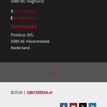
5089 NC Haghorst
T
013-5169321
E
info@fl-bv.nl
POSTADRES
Postbus 205,
5080 AE Hilvarenbeek
Nederland
©2026 |
QBICMEDIA.nl