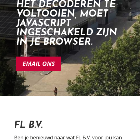
HET DECODEREN TE
VOLTOOIEN, MOET
JAVASCRIPT
INGESCHAKELD ZIJN
IN JE BROWSER.
EMAIL ONS
FL B.V.
Ben je benieuwd naar wat FL B.V. voor jou kan